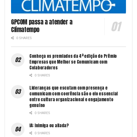
GPCOM passa a atender a
Climatempo
0 SHARES
Conheça os premiados da 4ª edição do Prêmio
Empresas que Melhor se Comunicam com
Colaboradores
0 SHARES
Lideranças que escutam com presença e
comunicam com coerência são o elo essencial
entre cultura organizacional e engajamento
genuíno
0 SHARES
IA: Inimiga ou aliada?
0 SHARES