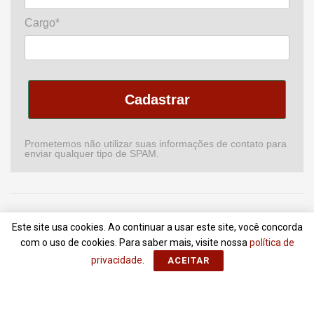
Cargo*
Cadastrar
Prometemos não utilizar suas informações de contato para
enviar qualquer tipo de SPAM.
Home
Podcast
Revista
Comitê de CI
Newsletter
Este site usa cookies. Ao continuar a usar este site, você concorda
Anuncie
Contato
Termos de Uso
com o uso de cookies. Para saber mais, visite nossa
política de
privacidade
.
ACEITAR
© 2018 - 2022
Portal da Comunicação
- Todos Direitos Reservados |
ZionLab