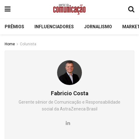
PRÊMIOS
INFLUENCIADORES
JORNALISMO
MARKE
Home
Colunista
Fabricio Costa
Gerente sênior de Comunicação e Responsabilidade
social da AstraZeneca Brasil